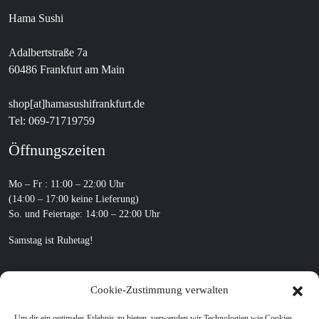
Hama Sushi
Adalbertstraße 7a
60486 Frankfurt am Main
shop[at]hamasushifrankfurt.de
Tel: 069-71719759
Öffnungszeiten
Mo – Fr : 11:00 – 22:00 Uhr
(14:00 – 17:00 keine Lieferung)
So. und Feiertage: 14:00 – 22:00 Uhr
Samstag ist Ruhetag!
Lieferservice
Cookie-Zustimmung verwalten
Ab 15 Euro Bestellwert liefert Hama Sushi Ihr Sushi direkt nach Hause
Um dir ein optimales Erlebnis zu bieten, verwenden wir Technologien wie Cookies,